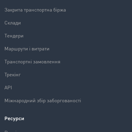
Закрита транспортна біржа
Склади
Tендери
Mаршрути і витрати
Tранспортні замовлення
Трекінг
API
Міжнародний збір заборгованості
Ресурси