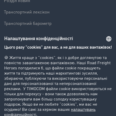
Pозділ новин
Транспортний лексікон
Транспортний барометр
Вантажна біржа - демо
Компанія
Kлієнт вербує клієнта
Історії успіху
Goodies
Підтримка
Підтримка