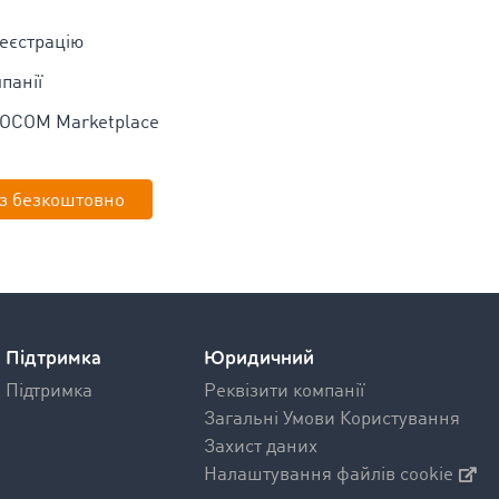
реєстрацію
панії
MOCOM Marketplace
з безкоштовно
Підтримка
Юридичний
Підтримка
Реквізити компанії
Загальні Умови Користування
Захист даних
Налаштування файлів cookie