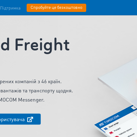
Спробуйте це безкоштовно
Підтримка
 Freight
рених компаній з 46 країн.
 вантажів та транспорту щодня.
TIMOCOM Messenger.
ористувача