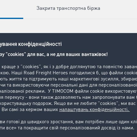
а
Закрита транспортна біржа
нційних бізнес-
чікують на вас:
егко знаходьте нові
 замовлення в одній
х логістичних мереж
о призначати
 замовлення:
пропозиції вантажів
секунд і збільшуйте
ь під час укладання