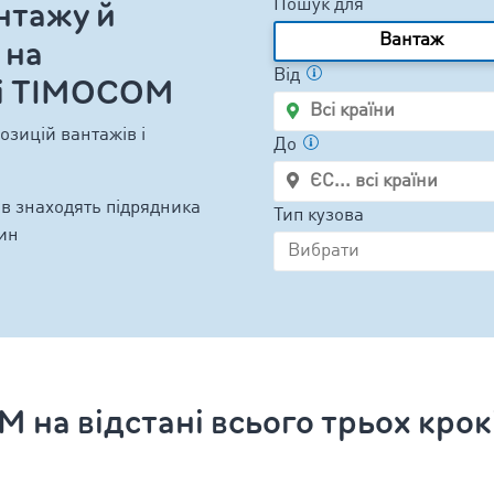
нтажу й
Пошук для
Вантаж
 на
Від
жі TIMOCOM
зицій вантажів і
До
в знаходять підрядника
Тип кузова
лин
на відстані всього трьох крокі