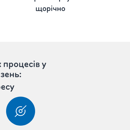
щорічно
 процесів у
зень:
ресу