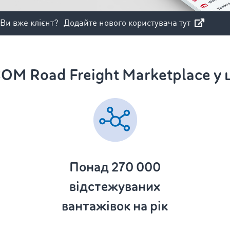
Ви вже клієнт?
Додайте нового користувача тут
M Road Freight Marketplace у
Понад 270 000
відстежуваних
вантажівок на рік