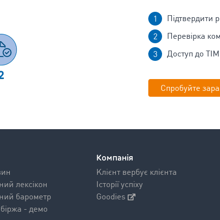
Підтвердити 
Перевірка ком
Доступ до TI
Спробуйте зара
Компанія
вин
Kлієнт вербує клієнта
ний лексікон
Історії успіху
ний барометр
Goodies
біржа - демо