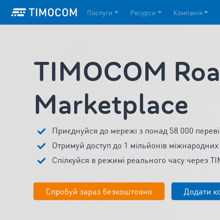
Послуги
Ресурси
Компанія
TIMOCOM Road
Marketplace
Приєднуйся до мережі з понад 58 000 переві
Отримуй доступ до 1 мільйонів міжнародних
Спілкуйся в режимі реального часу через 
Спробуй зараз безкоштовно
Додати к