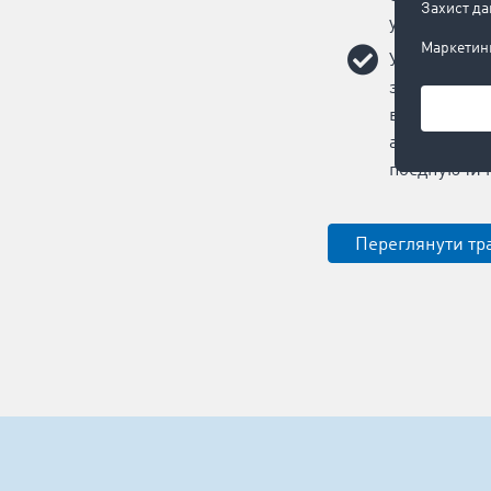
угод на пер
Уникайте по
збільшуйте 
використанн
автомобілях
поєднуючи п
Переглянути тр