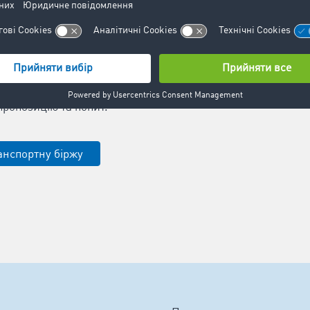
евезення.
рожніх рейсів і
відсоток
я місця в
, розумно
ропозицію та попит.
анспортну біржу