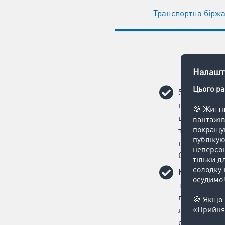
Транспортна бірж
58 000 поте
партнерів о
швидко та л
транспортні
із провідни
Європи.
Можна легк
транспортні
публікуйте 
лише за 20 
ефективніст