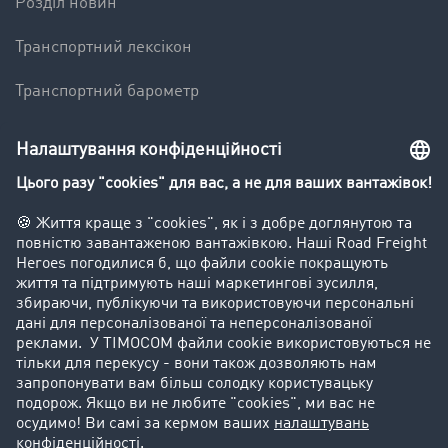
Pозділ новин
Транспортний лексікон
Транспортний барометр
Вантажна біржа - демо
Компанія
Kлієнт вербує клієнта
Історії успіху
Goodies
Підтримка
Підтримка