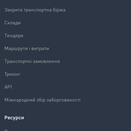
Закрита транспортна біржа
Склади
Tендери
Mаршрути і витрати
Tранспортні замовлення
Трекінг
API
Міжнародний збір заборгованості
Ресурси