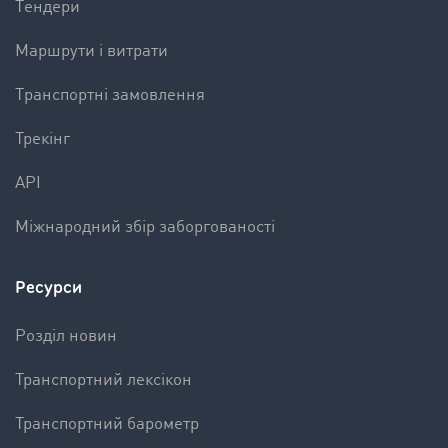
Tендери
Mаршрути і витрати
Tранспортні замовлення
Трекінг
API
Міжнародний збір заборгованості
Ресурси
Pозділ новин
Транспортний лексікон
Транспортний барометр