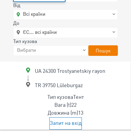
Від
До
Тип кузова
Пошук
UA 24300 Trostyanetskiy rayon
TR 39750 Lüleburgaz
Тип кузова
Тент
Вага (t)
22
Довжина (m)
13
Запит на вхід