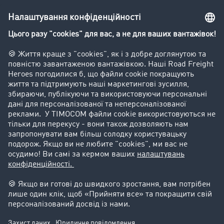
Вантажна біржа - демо
Компанія
Kлієнт вербує клієнта
Історії успіху
Goodies
Підтримка
Підтримка
Юридичний
Реквізити компанії
Загальні Умови Користування