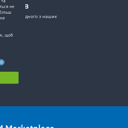
антажів
рнутися до одного з наших