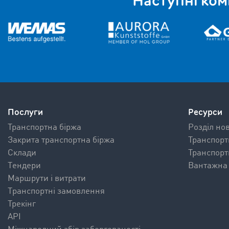
Наступні ко
Послуги
Ресурси
Транспортна біржа
Pозділ но
Закрита транспортна біржа
Транспорт
Склади
Транспорт
Tендери
Вантажна 
Mаршрути і витрати
Tранспортні замовлення
Трекінг
API