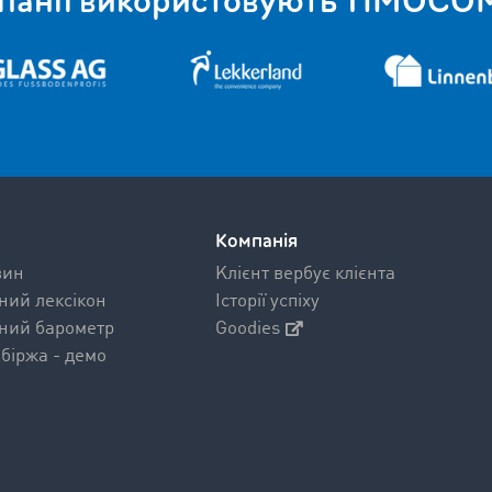
мпанії використовують TIMOCOM
Компанія
вин
Kлієнт вербує клієнта
ний лексікон
Історії успіху
ний барометр
Goodies
біржа - демо