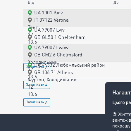
Від
До
UA 1001 Kiev
IT 37122 Verona
Тент
UA 79007 Lviv
22
GB GL50 1 Cheltenham
13.6
Трейлер-цистерна
UA 79007 Lwów
Запит на вхід
24
GB CM2 6 Chelmsford
13.6
Холодильник
UA 44332 Любомльський район
Запит на вхід
22
GR 106 71 Athens
13.6
Фургон, Холодильник
Запит на вхід
12
13.6
Запит на вхід