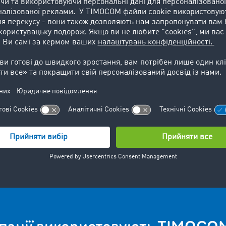
M: Ваша Інноваційна Біржа В
шуку більш відповідних пропозицій, ви можете просто зве
експертів для консультації.
Приєднуйся зараз
Запитання? Ми тут для вас:
+48 71 737 26 40
info.ua@timocom.com