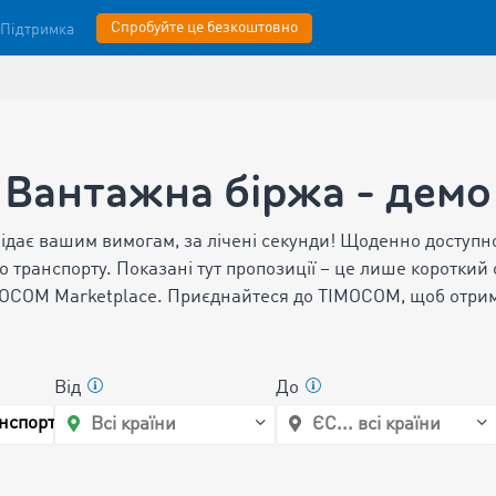
Спробуйте це безкоштовно
Підтримка
Вантажна біржа - демо
відає вашим вимогам, за лічені секунди! Щоденно доступн
го транспорту.
Показані тут пропозиції – це лише короткий 
OCOM Marketplace. Приєднайтеся до TIMOCOM, щоб отрим
Від
До
нспорт