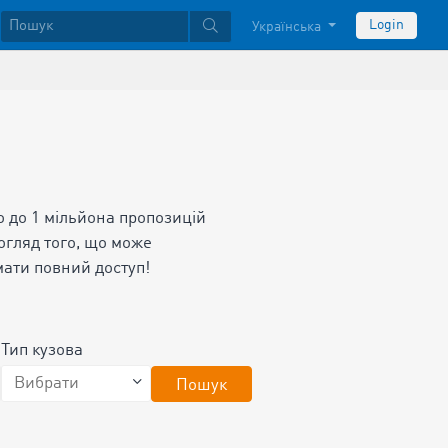
Login
Українська
о до 1 мільйона пропозицій
огляд того, що може
ати повний доступ!
Тип кузова
Пошук