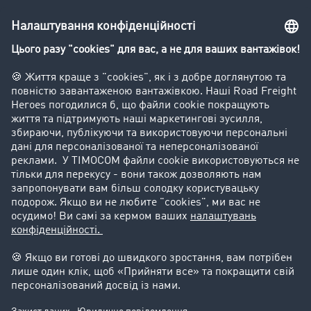
Вантажна біржа - демо
Компанія
Kлієнт вербує клієнта
Історії успіху
Goodies
Підтримка
Підтримка
Юридичний
Реквізити компанії
Загальні Умови Користування