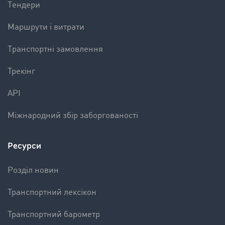
Tендери
Mаршрути і витрати
Tранспортні замовлення
Трекінг
API
Міжнародний збір заборгованості
Ресурси
Pозділ новин
Транспортний лексікон
Транспортний барометр