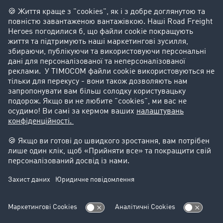
Склад
Утилізація
Контакт
+48 71 737 26 20
sales.ua@timocom.com