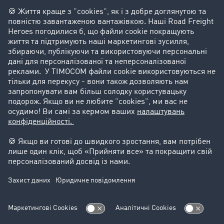
Склад
Утилізація
Контакт
+48 71 737 26 20
sales.ua@timocom.com