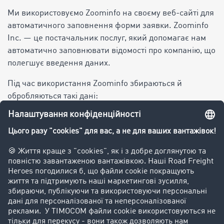
Ми використовуємо Zoominfo на своєму веб-сайті для
автоматичного заповнення форми заявки. Zoominfo
Inc. — це постачальник послуг, який допомагає нам
автоматично заповнювати відомості про компанію, що
полегшує введення даних.
Під час використання Zoominfo збираються й
обробляються такі дані:
ІР-адреса
Географічне розташування
Відомості про компанію (наприклад, назва,
адреса, галузь)
Zoominfo використовує файли cookie для збирання
цих відомостей. Дані, зібрані таким чином,
зберігаються на серверах Zoominfo у США. Ці дані
обробляються з вашої згоди (стаття 6(1)(а) Загального