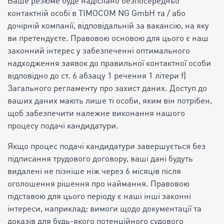
Ваше резюме буде надіслано безпосередньо
контактній особі в TIMOCOM NG GmbH та / або
дочірній компанії, відповідальній за вакансію, на яку
ви претендуєте. Правовою основою для цього є наш
законний інтерес у забезпеченні оптимального
надходження заявок до правильної контактної особи
відповідно до ст. 6 абзацу 1 речення 1 літери f)
Загального регламенту про захист даних. Доступ до
ваших даних мають лише ті особи, яким він потрібен,
щоб забезпечити належне виконання нашого
процесу подачі кандидатури.
Якщо процес подачі кандидатури завершується без
підписання трудового договору, ваші дані будуть
видалені не пізніше ніж через 6 місяців після
оголошення рішення про наймання. Правовою
підставою для цього періоду є наші інші законні
інтереси, наприклад: вимоги щодо документації та
доказів для будь-якого потенційного судового