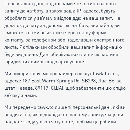
Персональні дані, надані вами як частина вашого
запиту до чатботу, а також ваша IP-адреса, будуть
оброблятися у зв’язку з відповіддю на ваш запит. На
додаток до чату за допомогою чатботу, звичайно, ви
зможете з нами зв’язатися через нашу форму
контакту, за телефоном або надіславши електронного
листа. Як тільки ми обробили ваш запит, інформацію
буде видалено. Дані зберігаються лише як частина
юридичних вимог щодо архівування.
Ми використовуємо провайдера послуг tawk.to inc.,
адреса: 187 East Warm Springs Rd, SB298, Лас-Вегас,
штат Невада, 89119 (США), щоб забезпечити цю опцію
зв’язку з нами.
Ми передаємо tawk.to лише ті персональні дані, які ви
вводите, і ті, які відповідають вашому запиту, якщо ви
надаєте згоду у вікні чату на те, щоб ми це робили.