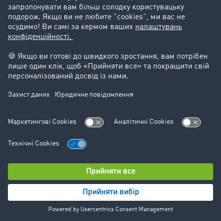
регламенту про захист даних), і вони покращують
взаємодію для користувачів нашого веб-сайту. Ви
можете відкликати свою згоду в будь-який час.
14.3. beServe від beDirect
Ми використовуємо службу beServe від компанії
beDirect GmbH & Co. KG, щоб підтримувати
автоматичне заповнення форми заявки. Служба
beServe допомагає нам автоматично заповнювати
відомості про компанію, що полегшує процес подачі
заявки.
Дані, що збираються за допомогою служби beServe,
обробляються компанією beDirect і можуть включати
таку інформацію:
Відомості про компанію, наприклад назва, адреса
й галузь