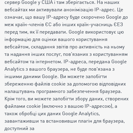
сервер Google у США і там зберігається. На наших
вебсайтах ми активували анонімізацію IP-адрес. Це
означає, що вашу IP-адресу буде скорочено Google до
меж країн-членів ЄС або інших країн-учасниць ЄЕЗ
перед тим, як її передавати. Google використовує цю
інформацію для оцінки вашого користування
вебсайтом, складання звітів про активність на ньому
та надання інших послуг, пов'язаних з користуванням
вебсайтом та інтернетом. IP-адреса, передана Google
Analytics з вашого браузера, не буде пов'язана з
іншими даними Google. Ви можете запобігти
збереженню файлів cookie за допомогою відповідних
налаштувань програмного забезпечення браузера.
Крім того, ви можете запобігти збору даних, створених
файлами cookie (включно з вашою IP-адресою), а
також обробці цих даних Google Analytics,
завантаживши та встановивши плагін для браузера,
доступний за