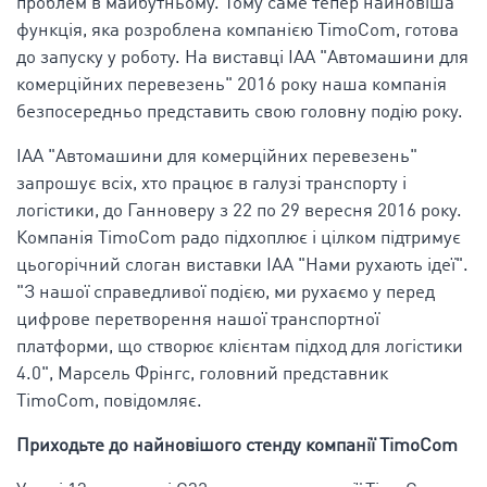
проблем в майбутньому. Тому саме тепер найновіша
функція, яка розроблена компанією TimoCom, готова
до запуску у роботу. На виставці IAA "Автомашини для
комерційних перевезень" 2016 року наша компанія
безпосередньо представить свою головну подію року.
IAA "Автомашини для комерційних перевезень"
запрошує всіх, хто працює в галузі транспорту і
логістики, до Ганноверу з 22 по 29 вересня 2016 року.
Компанія TimoCom радо підхоплює і цілком підтримує
цьогорічний слоган виставки IAA "Нами рухають ідеї".
"З нашої справедливої подією, ми рухаємо у перед
цифрове перетворення нашої транспортної
платформи, що створює клієнтам підход для логістики
4.0", Марсель Фрінгс, головний представник
TimoCom, повідомляє.
Приходьте до найновішого стенду компанії TimoCom