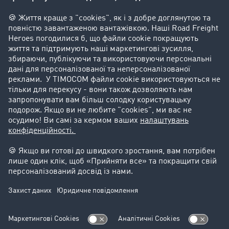
Компанія
Kлієнт вербує клієнта
Історії успіху
Goodies
Підтримка
Підтримка
Юридичний
Реквізити компанії
Загальні Умови Користування
Захист даних