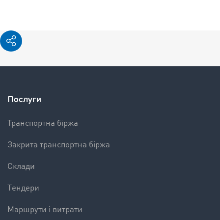
Послуги
Транспортна біржа
Закрита транспортна біржа
Склади
Tендери
Mаршрути і витрати