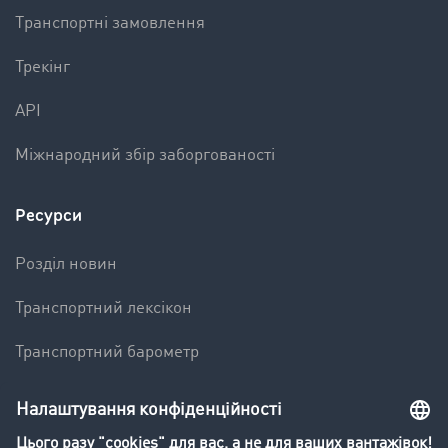
Tранспортні замовлення
Трекінг
API
Міжнародний збір заборгованості
Ресурси
Pозділ новин
Транспортний лексікон
Транспортний барометр
Вантажна біржа - демо