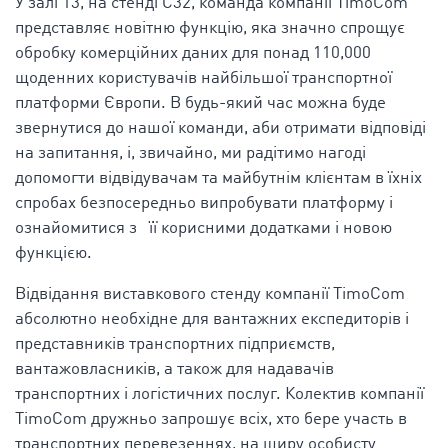
У залі 13, на стенді C32, команда компанії TimoCom
представляє новітню функцію, яка значно спрощує
обробку комерційних даних для понад 110,000
щоденних користувачів найбільшої транспортної
платформи Європи. В будь-який час можна буде
звернутися до нашої команди, аби отримати відповіді
на запитання, і, звичайно, ми радітимо нагоді
допомогти відвідувачам та майбутнім клієнтам в їхніх
спробах безпосередньо випробувати платформу і
ознайомитися з її корисними додатками і новою
функцією.
Відвідання виставкового стенду компанії TimoCom
абсолютно необхідне для вантажних експедиторів і
представників транспортних підприємств,
вантажовласників, а також для надавачів
транспортних і логістичних послуг. Колектив компанії
TimoCom дружньо запрошує всіх, хто бере участь в
транспортних перевезеннях, на щиру особисту