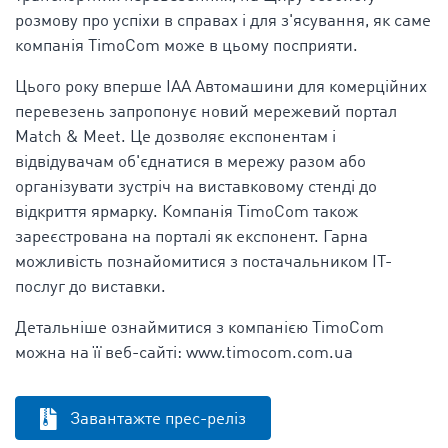
розмову про успіхи в справах і для з'ясування, як саме
компанія TimoCom може в цьому посприяти.
Цього року вперше IAA Автомашини для комерційних
перевезень запропонує новий мережевий портал
Match & Meet. Це дозволяє експонентам і
відвідувачам об'єднатися в мережу разом або
організувати зустріч на виставковому стенді до
відкриття ярмарку. Компанія TimoCom також
зареєстрована на порталі як експонент. Гарна
можливість познайомитися з постачальником ІТ-
послуг до виставки.
Детальніше ознаймитися з компанією TimoCom
можна на її веб-сайті: www.timocom.com.ua
Завантажте прес-реліз