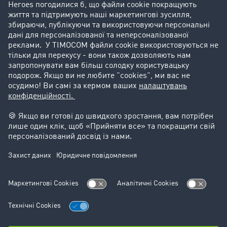
Історії успіху
Goodies
Підтримка
Підтримка
Юридичний
Реквізити компанії
Загальні Умови Користування
Захист даних
Налаштування файлів cookie