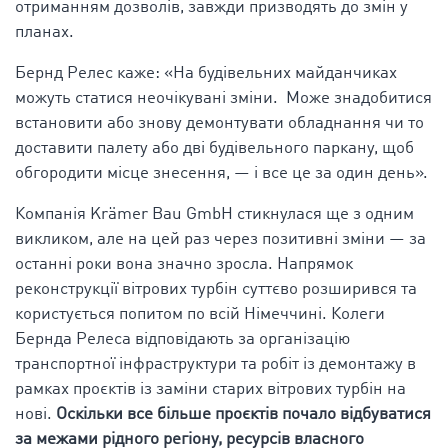
отриманням дозволів, завжди призводять до змін у
планах.
Бернд Релес каже: «На будівельних майданчиках
можуть статися неочікувані зміни. Може знадобитися
встановити або знову демонтувати обладнання чи то
доставити палету або дві будівельного паркану, щоб
обгородити місце знесення, — і все це за один день».
Компанія Krämer Bau GmbH стикнулася ще з одним
викликом, але на цей раз через позитивні зміни — за
останні роки вона значно зросла. Напрямок
реконструкції вітрових турбін суттєво розширився та
користується попитом по всій Німеччині. Колеги
Бернда Релеса відповідають за організацію
транспортної інфраструктури та робіт із демонтажу в
рамках проєктів із заміни старих вітрових турбін на
нові.
Оскільки все більше проєктів почало відбуватися
за межами рідного регіону, ресурсів власного