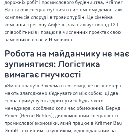
дорожніх робіт і промислового будівництва, Krämer
Bau також спеціалізується в системному демонтажі
комплексів споруд і вітрових турбін. Це сімейна
компанія з регіону Айфель, яка налічує понад 120
співробітників і працює в численних проєктах своїх
замовників по всій Німеччині.
Робота на майданчику не має
зупинятися: Логістика
вимагає гнучкості
«Зміна плану!» Зокрема в логістиці, де всі шестерні
мають злагоджено з’єднуватися між собою, ці два
слова примушують здригнутися будь-якого
менеджера, особливо коли час обмежений. Бернд
Релес (Bernd Rehles), дипломований спеціаліст із
промислової економіки, який працює в Krämer Bau
GmbH технічним закупником, відповідальним за