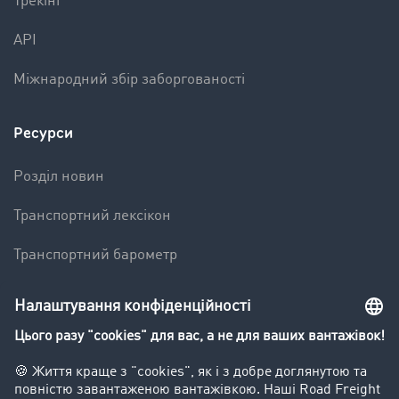
Трекінг
API
Міжнародний збір заборгованості
Ресурси
Pозділ новин
Транспортний лексікон
Транспортний барометр
Вантажна біржа - демо
Компанія
Kлієнт вербує клієнта