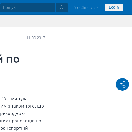
Login
Українська
11.05.2017
й по
017 - минула
сним знаком того, що
з рекордною
дних пропозицій по
транспортній