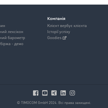
Компанія
вин
Kлієнт вербує клієнта
ний лексікон
Історії успіху
ний барометр
Goodies
біржа - демо
© TIMOCOM GmbH 2024. Всі права захищені.