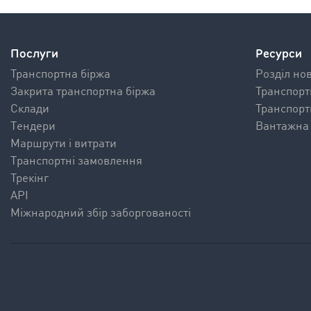
Послуги
Ресурси
Транспортна біржа
Pозділ но
Закрита транспортна біржа
Транспорт
Склади
Транспорт
Tендери
Вантажна 
Mаршрути і витрати
Tранспортні замовлення
Трекінг
API
Міжнародний збір заборгованості