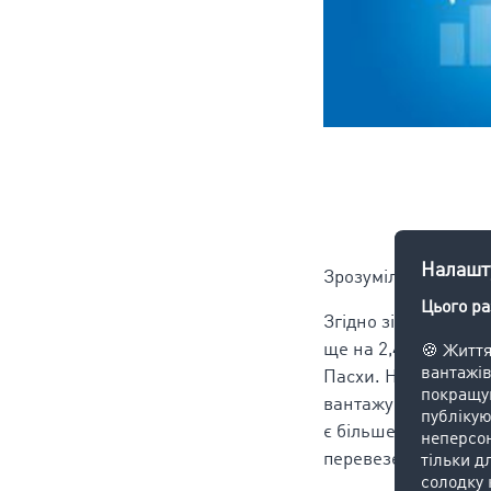
Зрозумілим стає ек
Згідно зі звітом Св
ще на 2,4 відсотки
Пасхи. Наприклад, 
вантажу з транспорт
є більше ніж сім п
перевезення в порі