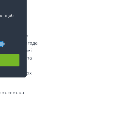
а вищої ніж
 транспорту:
м помірна погода
улиці. Вагомі
ранспортної та
кладність.
безпеки у всіх
com.com.ua