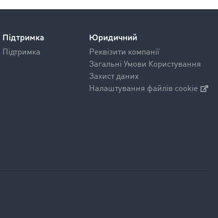
Підтримка
Юридичний
Підтримка
Реквізити компанії
Загальні Умови Користування
Захист даних
Налаштування файлів cookie