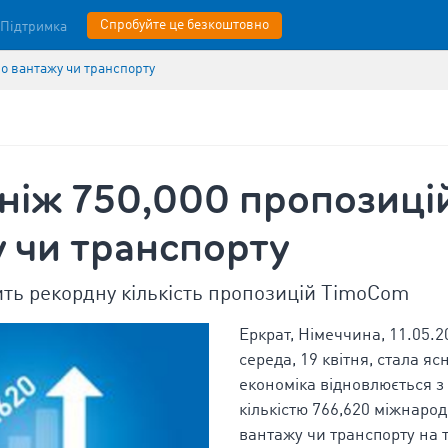
Спробуйте це безкоштовно
Підтримка
по вантажу чи транспорту
ніж 750,000 пропозиці
 чи транспорту
ить рекордну кількість пропозицій TimoCom
Еркрат, Німеччина, 11.05.2
середа, 19 квітня, стала я
економіка відновлюється 
кількістю 766,620 міжнаро
вантажу чи транспорту на 