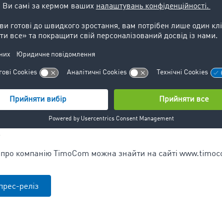
дорогах та на транспортній платформі
кер компанії TimoCom, пояснює два найважливіших фактор
 замовлень вільного наявного вантажного місця дорожного
 вихідні практично гарантують збільшення потреб. Загало
 тренду, адже більше людей та речей можна побачити на в
 майбутньому стануть частішими. Ось чому для клієнтів т
рії важливим є створення цифрових мереж, які зменшують с
 ідеальний спосіб досягення гнучкості, ефективності та 
.
і про компанію TimoCom можна знайти на сайті www.timo
прес-реліз