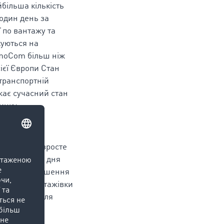
більша кількість
 один день за
ї по вантажу та
куються на
imoCom більш ніж
ієї Європи Стан
транспортній
жає сучасний стан
инку
одажу речей зросте
ва тижні до дня
ав співвідношення
, що для вантажівки
к вантажу для