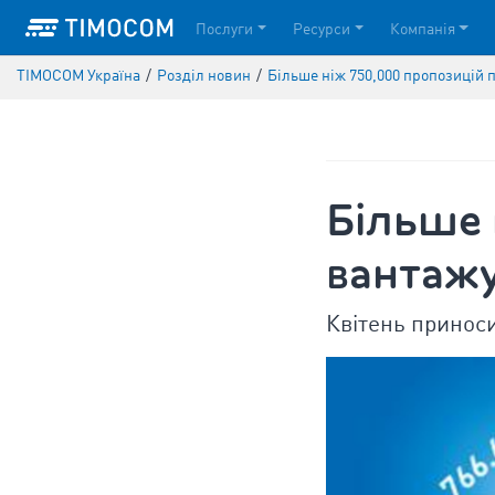
Послуги
Ресурси
Компанія
TIMOCOM Україна
/
Pозділ новин
/
Більше ніж 750,000 пропозицій 
Більше 
вантажу
Квітень принос