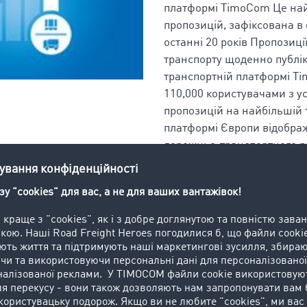
платформі TimoCom Це най
пропозицій, зафіксована в
останні 20 років Пропозиці
транспорту щоденно публі
транспортній платформі T
110,000 користувачами з ус
пропозицій на найбільшій 
платформі Європи відобра
дорожньо-транспортного р
ономічний підйом
ітової торгівельної організації (WTO), глобальний об'єм пр
 протягом року Позитивний розвиток вже став видимим за д
19 квітня транспортний барометр компанії TimoCom показ
ом 87:13 по всій Європі З 766,620 пропозицій, це означає
ропозицій вантажу Це означає, що існував чималий залишо
внянні до наявного вантажного місця