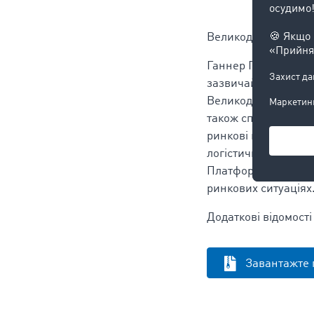
Великодній бум на 
Ганнер Гбурек, спі
зазвичай кількості
Великодні свята та
також сприяє цьому
ринкові коливання в
логістичної індуст
Платформа TimoCom -
ринкових ситуаціях
Додаткові відомост
Завантажте 