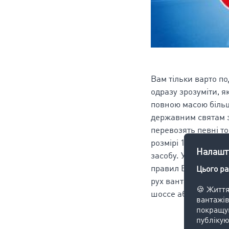
Вам тільки варто п
одразу зрозуміти, 
повною масою більш
державним святам з
перевозять певні т
розмірі 120 євро. 
засобу. У такому ви
правил Влітку, заст
рух вантажівок пов
шоссе або федеральн