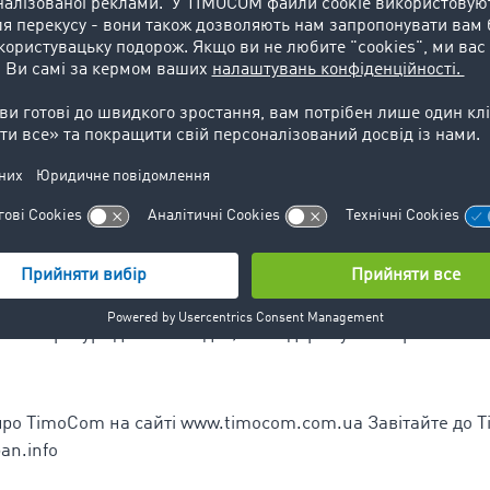
танини
и, що кожна країна Європи має свої власні правила на заб
ути в курсі всіх правил Стає ще складніше, якшо врахуват
час періоду відпусток Найбільша транспортна платформа Є
 ситуації і саме з цієї причини запускає безкоштовний порт
 "TimoCom TruckBan" (www.truckban.info) Транспортні та л
 змогу швидко отримати інформацію про заборону руху в
оступна у вихідні, влітку та у період відпусток Потрібно ли
ля чіткої та структурованої візуалізації відповідної забор
цікавий для планування та водіїв вантажівок Цей портал
ів та завдяки оптимізованому формату для мобільних тел
вний ресурс для всіх водіїв, які подорожують європейсь
про TimoCom на сайті www.timocom.com.ua Завітайте до
an.info