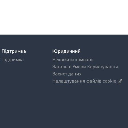
Підтримка
Юридичний
Підтримка
Реквізити компанії
Загальні Умови Користування
Захист даних
Налаштування файлів cookie