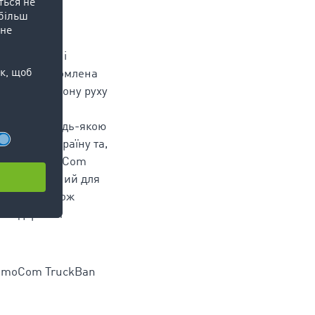
орону руху
и міжнародні
вропи освідомлена
ал про заборону руху
огістичні
антажівок будь-якою
ше вказати країну та,
они руху TimoCom
 дуже корисний для
ефонів, також
кими дорогам
 TimoCom TruckBan