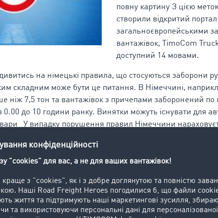
повну картину З цією мет
створили відкритий портал 
загальноєвропейськими за
вантажівок, TimoCom Truc
доступний 14 мовами.
одивитись на німецькі правила, що стосуються заборони ру
яким складним може бути це питання. В Німеччині, наприкл
е ніж 7,5 тон та вантажівок з причепами заборонений по 
 0.00 до 10 години ранку. Винятки можуть існувати для ав
овари У випадку порушення правил Німеччини нараховує
Таке порушення правила також може стосуватись власника 
падку останній повинен заплатити штраф у розмірі 570 євр
осовуються інші правила, які можуть бути ще більш складн
ною масою більше 7,5 тон та вантажівок з причепом забо
их трасах з 1 по 31 серпня з 7 ранку до 8 вечора