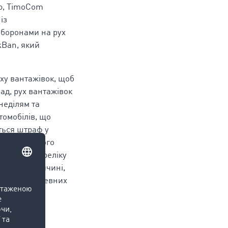
ою, TimoCom
із
боронами на рух
kBan, який
ху вантажівок, щоб
ад, рух вантажівок
неділям та
томобілів, що
ться штраф у
транспортного
о згідно переліку
ими В Німеччині,
ронений на певних