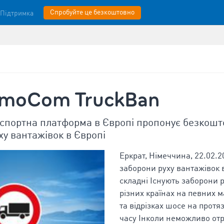
Спробуйте це безкоштовно
Підтримка
imoCom TruckBan
спортна платформа в Європі пропонує безкошт
ху вантажівок в Європі
Еркрат, Німеччина, 22.02.
заборони руху вантажівок 
складні Існують заборони р
різних країнах на певних 
та відрізках шосе на протя
часу Інколи неможливо от