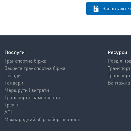
Завантажте 
Послуги
Ресурси
Транспортна біржа
Pозділ но
Закрита транспортна біржа
Транспорт
Склади
Транспорт
Tендери
Вантажна 
Mаршрути і витрати
Tранспортні замовлення
Трекінг
API
Міжнародний збір заборгованості