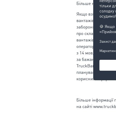
Більше не буде плу
Якщо взяти до уваг
вантажівок, важко б
заборони руху під 
про складність цієї
вантажівок в Європі
оператори матимуть
з 14 мов, яка буде д
за бажанням, дату д
TruckBan особливо 
планування маршрут
корисний інформати
Більше інформації 
на сайті www.truckb