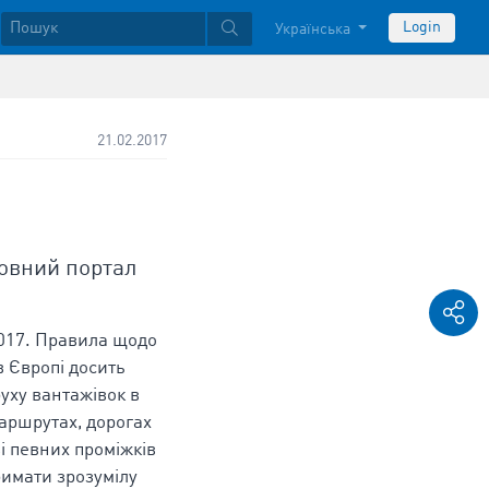
Login
Українська
21.02.2017
овний портал
2017. Правила щодо
в Європі досить
уху вантажівок в
маршрутах, дорогах
зі певних проміжків
римати зрозумілу