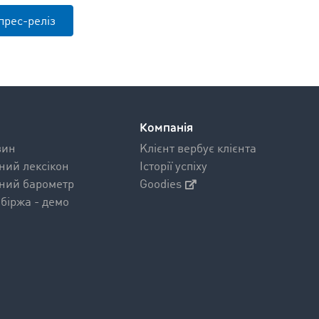
прес-реліз
Компанія
вин
Kлієнт вербує клієнта
ний лексікон
Історії успіху
ний барометр
Goodies
біржа - демо