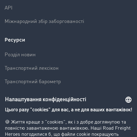
API
Міжнародний збір заборгованості
Ресурси
Pозділ новин
Транспортний лексікон
Транспортний барометр
Вантажна біржа - демо
Компанія
Kлієнт вербує клієнта