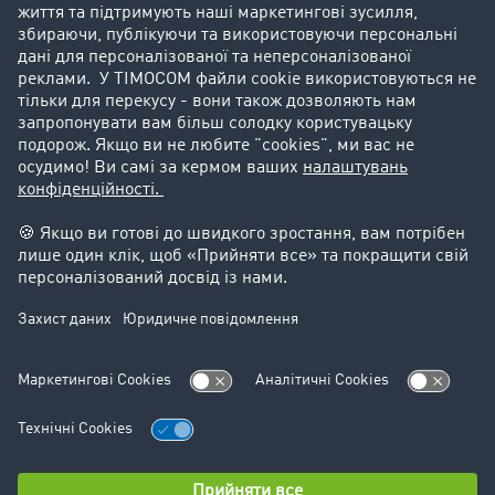
Історії успіху
Goodies
Підтримка
Підтримка
Юридичний
Реквізити компанії
Загальні Умови Користування
Захист даних
Налаштування файлів cookie