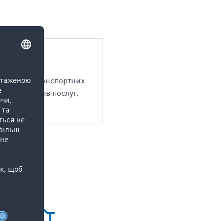
ганізації транспортних
сті від видів послуг,