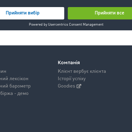
Дізнатись більше >
Компанія
вин
Kлієнт вербує клієнта
ний лексікон
Історії успіху
ний барометр
Goodies
біржа - демо