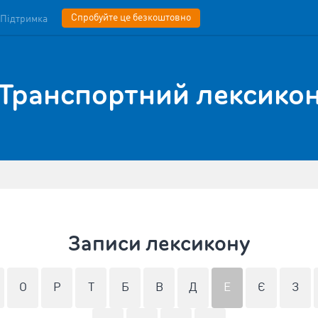
Спробуйте це безкоштовно
Підтримка
Транспортний лексико
Записи лексикону
O
P
T
Б
В
Д
Е
Є
З