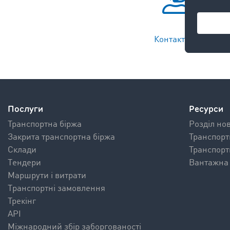
Контакти >
Послуги
Ресурси
Транспортна біржа
Pозділ но
Закрита транспортна біржа
Транспорт
Склади
Транспорт
Tендери
Вантажна 
Mаршрути і витрати
Tранспортні замовлення
Трекінг
API
Міжнародний збір заборгованості