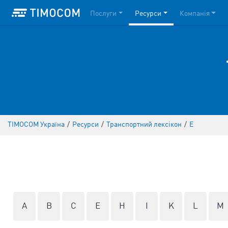
Послуги
Ресурси
Компанія
TIMOCOM Україна
/
Ресурси
/
Транспортний лексікон
/
Е
A
B
C
E
H
I
K
L
M