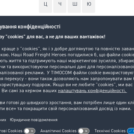
Ц
Ч
Ш
Ю
ідприємницької діяльності, що основана на професійній ор
я замовника, без надання послуг з перевезення. В залежно
 здійснюються залізничним, автомобільним,