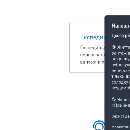
Експедиція
Експедиція - це вид п
перевезень товарів дл
вантажні перевезення