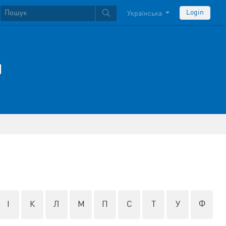
Login
Українська
н
І
К
Л
М
П
С
Т
У
Ф