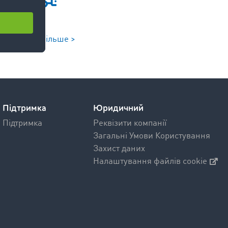
Дізнатись більше >
Підтримка
Юридичний
Підтримка
Реквізити компанії
Загальні Умови Користування
Захист даних
Налаштування файлів cookie