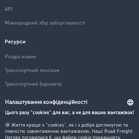
API
Міжнародний збір заборгованості
Ресурси
Pозділ новин
Транспортний лексікон
Транспортний барометр
Вантажна біржа - демо
Компанія
Kлієнт вербує клієнта