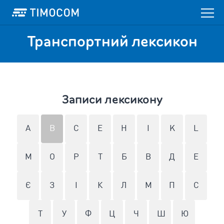
Транспортний лексикон
Записи лексикону
A
B
C
E
H
I
K
L
M
O
P
T
Б
В
Д
Е
Є
З
І
К
Л
М
П
С
Т
У
Ф
Ц
Ч
Ш
Ю