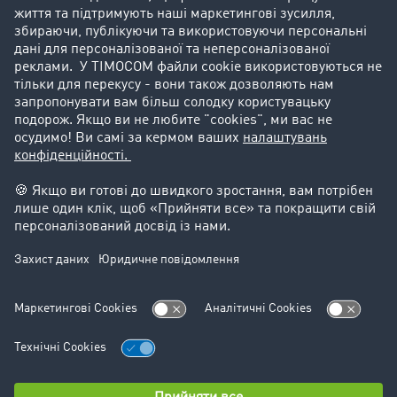
Історії успіху
Goodies
Підтримка
Підтримка
Юридичний
Реквізити компанії
Загальні Умови Користування
Захист даних
Налаштування файлів cookie