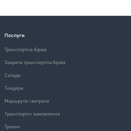
Послуги
Транспортна біржа
Закрита транспортна біржа
Склади
Tендери
Mаршрути і витрати
Tранспортні замовлення
Трекінг