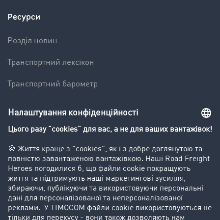
Ресурси
Pозділ новин
Транспортний лексікон
Транспортний барометр
Вантажна біржа - демо
Компанія
Kлієнт вербує клієнта
Історії успіху
Goodies