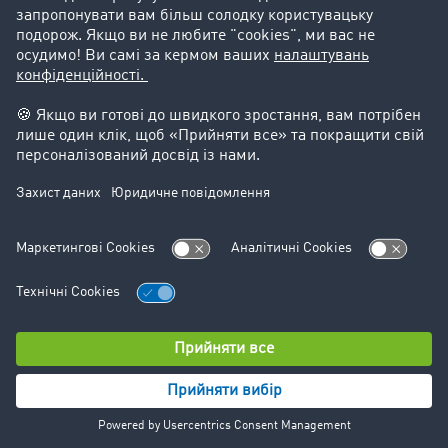
Підтримка
Підтримка
Юридичний
Реквізити компанії
Загальні Умови Користування
Захист даних
Налаштування файлів cookie
© TIMOCOM GmbH 2024. Всі права захищені.