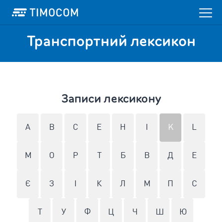
Транспортний лексикон
Записи лексикону
A
B
C
E
H
I
K
L
M
O
P
T
Б
В
Д
Е
Є
З
І
К
Л
М
П
С
Т
У
Ф
Ц
Ч
Ш
Ю