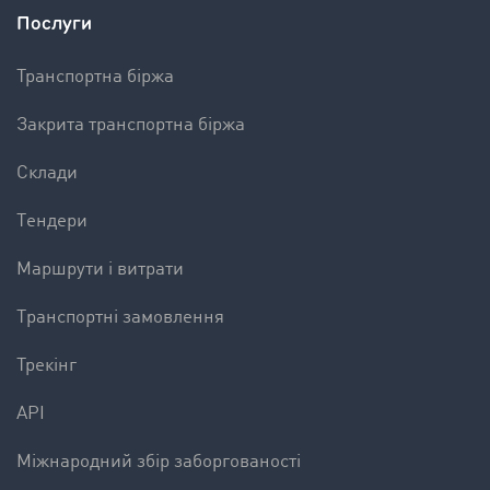
Послуги
Транспортна біржа
Закрита транспортна біржа
Склади
Tендери
Mаршрути і витрати
Tранспортні замовлення
Трекінг
API
Міжнародний збір заборгованості