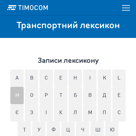
Транспортний лексикон
Записи лексикону
A
B
C
E
H
I
K
L
M
O
P
T
Б
В
Д
Е
Є
З
І
К
Л
М
П
С
Т
У
Ф
Ц
Ч
Ш
Ю