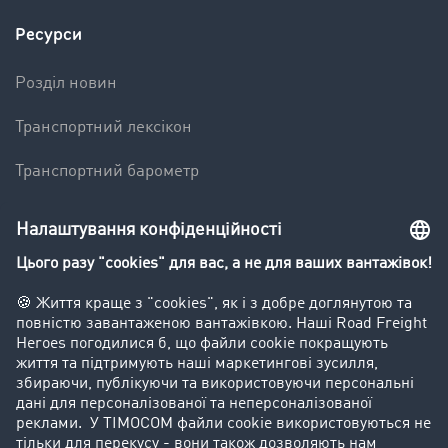
Ресурси
Pозділ новин
Транспортний лексікон
Транспортний барометр
Вантажна біржа - демо
Компанія
Kлієнт вербує клієнта
Історії успіху
Goodies