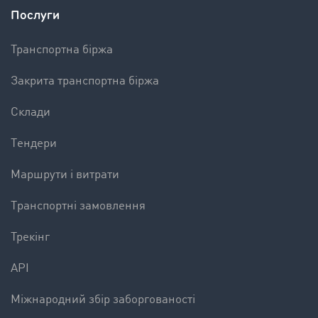
Послуги
Транспортна біржа
Закрита транспортна біржа
Склади
Tендери
Mаршрути і витрати
Tранспортні замовлення
Трекінг
API
Міжнародний збір заборгованості