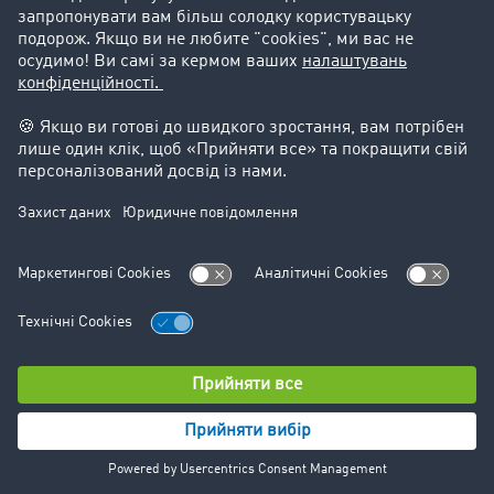
Підтримка
Підтримка
Юридичний
Реквізити компанії
Загальні Умови Користування
Захист даних
Налаштування файлів cookie
© TIMOCOM GmbH 2024. Всі права захищені.